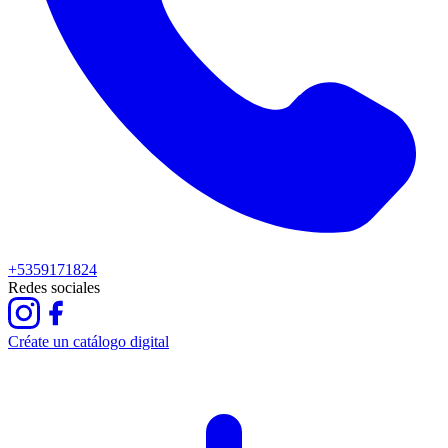
+5359171824
Redes sociales
Créate un catálogo digital