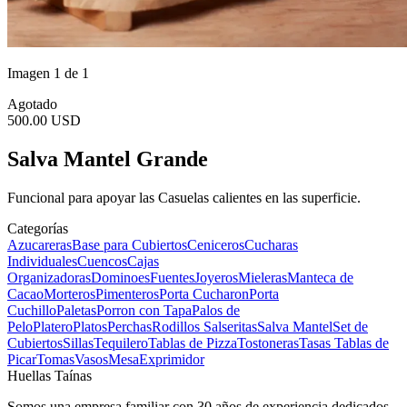
Imagen 1 de 1
Agotado
500.00 USD
Salva Mantel Grande
Funcional para apoyar las Casuelas calientes en las superficie.
Categorías
Azucareras
Base para Cubiertos
Ceniceros
Cucharas
Individuales
Cuencos
Cajas
Organizadoras
Dominoes
Fuentes
Joyeros
Mieleras
Manteca de
Cacao
Morteros
Pimenteros
Porta Cucharon
Porta
Cuchillo
Paletas
Porron con Tapa
Palos de
Pelo
Platero
Platos
Perchas
Rodillos
Salseritas
Salva Mantel
Set de
Cubiertos
Sillas
Tequilero
Tablas de Pizza
Tostoneras
Tasas
Tablas de
Picar
Tomas
Vasos
Mesa
Exprimidor
Huellas Taínas
Somos una empresa familiar con 30 años de experiencia dedicados