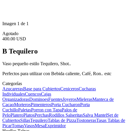
Imagen 1 de 1
Agotado
400.00 USD
B Tequilero
Vaso pequeño estilo Tequilero, Shot..
Perfectos para utilizar con Bebida caliente, Café, Ron.. estc
Categorías
Azucareras
Base para Cubiertos
Ceniceros
Cucharas
Individuales
Cuencos
Cajas
Organizadoras
Dominoes
Fuentes
Joyeros
Mieleras
Manteca de
Cacao
Morteros
Pimenteros
Porta Cucharon
Porta
Cuchillo
Paletas
Porron con Tapa
Palos de
Pelo
Platero
Platos
Perchas
Rodillos
Salseritas
Salva Mantel
Set de
Cubiertos
Sillas
Tequilero
Tablas de Pizza
Tostoneras
Tasas
Tablas de
Picar
Tomas
Vasos
Mesa
Exprimidor
Huellas Taínas