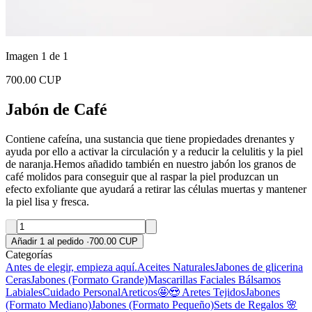
Imagen 1 de 1
700.00 CUP
Jabón de Café
Contiene cafeína, una sustancia que tiene propiedades drenantes y
ayuda por ello a activar la circulación y a reducir la celulitis y la piel
de naranja.Hemos añadido también en nuestro jabón los granos de
café molidos para conseguir que al raspar la piel produzcan un
efecto exfoliante que ayudará a retirar las células muertas y mantener
la piel lisa y fresca.
Añadir 1 al pedido
·
700.00 CUP
Categorías
Antes de elegir, empieza aquí.
Aceites Naturales
Jabones de glicerina
Ceras
Jabones (Formato Grande)
Mascarillas Faciales
Bálsamos
Labiales
Cuidado Personal
Areticos🤩😍
Aretes Tejidos
Jabones
(Formato Mediano)
Jabones (Formato Pequeño)
Sets de Regalos 🌸