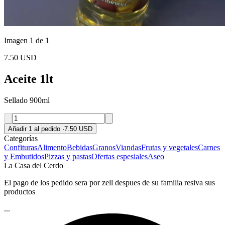
Imagen 1 de 1
7.50 USD
Aceite 1lt
Sellado 900ml
Añadir 1 al pedido
·
7.50 USD
Categorías
Confituras
Alimento
Bebidas
Granos
Viandas
Frutas y vegetales
Carnes
y Embutidos
Pizzas y pastas
Ofertas espesiales
Aseo
La Casa del Cerdo
El pago de los pedido sera por zell despues de su familia resiva sus
productos
...