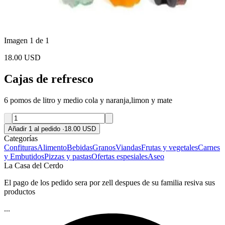
Imagen 1 de 1
18.00 USD
Cajas de refresco
6 pomos de litro y medio cola y naranja,limon y mate
Añadir 1 al pedido
·
18.00 USD
Categorías
Confituras
Alimento
Bebidas
Granos
Viandas
Frutas y vegetales
Carnes
y Embutidos
Pizzas y pastas
Ofertas espesiales
Aseo
La Casa del Cerdo
El pago de los pedido sera por zell despues de su familia resiva sus
productos
...