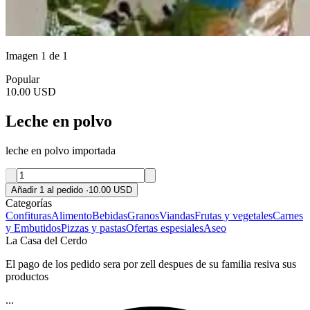
Imagen 1 de 1
Popular
10.00 USD
Leche en polvo
leche en polvo importada
Añadir 1 al pedido
·
10.00 USD
Categorías
Confituras
Alimento
Bebidas
Granos
Viandas
Frutas y vegetales
Carnes
y Embutidos
Pizzas y pastas
Ofertas espesiales
Aseo
La Casa del Cerdo
El pago de los pedido sera por zell despues de su familia resiva sus
productos
...