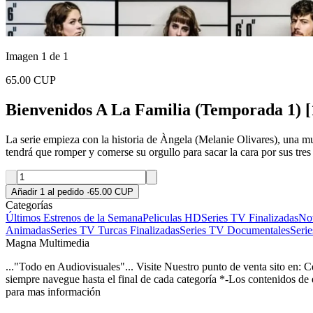
Imagen 1 de 1
65.00 CUP
Bienvenidos A La Familia (Temporada 1) [
La serie empieza con la historia de Àngela (Melanie Olivares), una m
tendrá que romper y comerse su orgullo para sacar la cara por sus tres 
Añadir 1 al pedido
·
65.00 CUP
Categorías
Últimos Estrenos de la Semana
Peliculas HD
Series TV Finalizadas
Nov
Animadas
Series TV Turcas Finalizadas
Series TV Documentales
Seri
Magna Multimedia
..."Todo en Audiovisuales"... Visite Nuestro punto de venta sito en: 
siempre navegue hasta el final de cada categoría *-Los contenidos de
para mas información