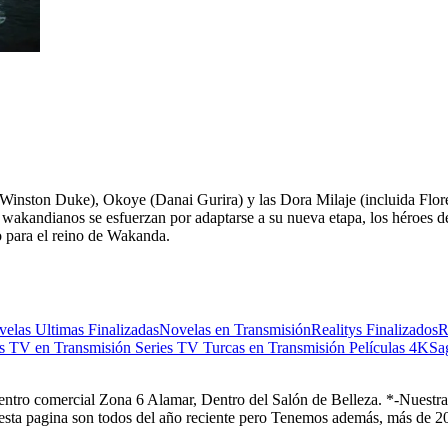
Winston Duke), Okoye (Danai Gurira) y las Dora Milaje (incluida Flore
s wakandianos se esfuerzan por adaptarse a su nueva etapa, los héroes 
 para el reino de Wakanda.
elas Ultimas Finalizadas
Novelas en Transmisión
Realitys Finalizados
R
es TV en Transmisión
Series TV Turcas en Transmisión
Películas 4K
Sa
Centro comercial Zona 6 Alamar, Dentro del Salón de Belleza. *-Nuestra 
 esta pagina son todos del año reciente pero Tenemos además, más de 20