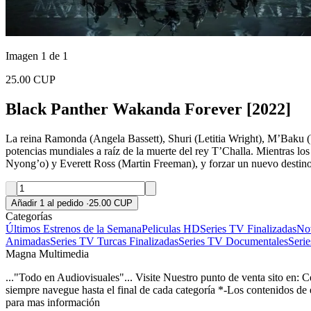
Imagen 1 de 1
25.00 CUP
Black Panther Wakanda Forever [2022]
La reina Ramonda (Angela Bassett), Shuri (Letitia Wright), M’Baku (
potencias mundiales a raíz de la muerte del rey T’Challa. Mientras lo
Nyong’o) y Everett Ross (Martin Freeman), y forzar un nuevo destino
Añadir 1 al pedido
·
25.00 CUP
Categorías
Últimos Estrenos de la Semana
Peliculas HD
Series TV Finalizadas
Nov
Animadas
Series TV Turcas Finalizadas
Series TV Documentales
Seri
Magna Multimedia
..."Todo en Audiovisuales"... Visite Nuestro punto de venta sito en: 
siempre navegue hasta el final de cada categoría *-Los contenidos de
para mas información