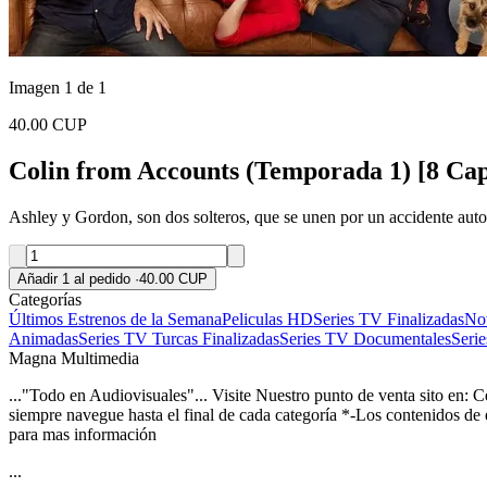
Imagen 1 de 1
40.00 CUP
Colin from Accounts (Temporada 1) [8 Ca
Ashley y Gordon, son dos solteros, que se unen por un accidente auto
Añadir 1 al pedido
·
40.00 CUP
Categorías
Últimos Estrenos de la Semana
Peliculas HD
Series TV Finalizadas
Nov
Animadas
Series TV Turcas Finalizadas
Series TV Documentales
Seri
Magna Multimedia
..."Todo en Audiovisuales"... Visite Nuestro punto de venta sito en: 
siempre navegue hasta el final de cada categoría *-Los contenidos de
para mas información
...