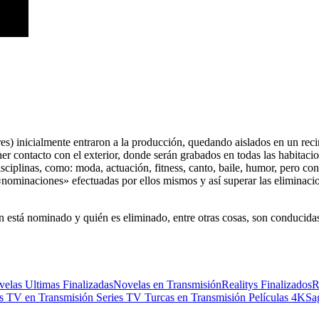
s) inicialmente entraron a la producción, quedando aislados en un rec
ener contacto con el exterior, donde serán grabados en todas las habitacio
isciplinas, como: moda, actuación, fitness, canto, baile, humor, pero c
as «nominaciones» efectuadas por ellos mismos y así superar las eliminaci
én está nominado y quién es eliminado, entre otras cosas, son conduci
elas Ultimas Finalizadas
Novelas en Transmisión
Realitys Finalizados
R
es TV en Transmisión
Series TV Turcas en Transmisión
Películas 4K
Sa