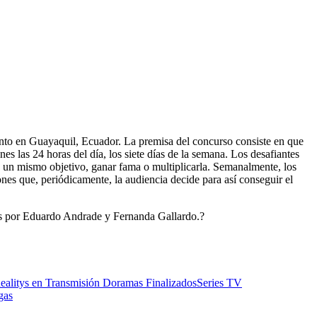
into en Guayaquil, Ecuador. La premisa del concurso consiste en que
nes las 24 horas del día, los siete días de la semana. Los desafiantes
on un mismo objetivo, ganar fama o multiplicarla. Semanalmente, los
ones que, periódicamente, la audiencia decide para así conseguir el
das por Eduardo Andrade y Fernanda Gallardo.?
ealitys en Transmisión
Doramas Finalizados
Series TV
gas