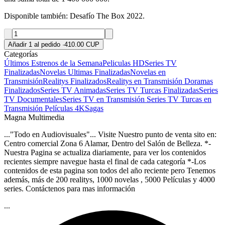
Disponible también: Desafío The Box 2022.
Añadir 1 al pedido
·
410.00 CUP
Categorías
Últimos Estrenos de la Semana
Peliculas HD
Series TV
Finalizadas
Novelas Ultimas Finalizadas
Novelas en
Transmisión
Realitys Finalizados
Realitys en Transmisión
Doramas
Finalizados
Series TV Animadas
Series TV Turcas Finalizadas
Series
TV Documentales
Series TV en Transmisión
Series TV Turcas en
Transmisión
Películas 4K
Sagas
Magna Multimedia
..."Todo en Audiovisuales"... Visite Nuestro punto de venta sito en:
Centro comercial Zona 6 Alamar, Dentro del Salón de Belleza. *-
Nuestra Pagina se actualiza diariamente, para ver los contenidos
recientes siempre navegue hasta el final de cada categoría *-Los
contenidos de esta pagina son todos del año reciente pero Tenemos
además, más de 200 realitys, 1000 novelas , 5000 Películas y 4000
series. Contáctenos para mas información
...