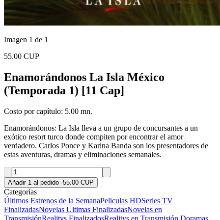
Imagen 1 de 1
55.00 CUP
Enamorándonos La Isla México
(Temporada 1) [11 Cap]
Costo por capítulo: 5.00 mn.
Enamorándonos: La Isla lleva a un grupo de concursantes a un
exótico resort turco donde compiten por encontrar el amor
verdadero. Carlos Ponce y Karina Banda son los presentadores de
estas aventuras, dramas y eliminaciones semanales.
Añadir 1 al pedido
·
55.00 CUP
Categorías
Últimos Estrenos de la Semana
Peliculas HD
Series TV
Finalizadas
Novelas Ultimas Finalizadas
Novelas en
Transmisión
Realitys Finalizados
Realitys en Transmisión
Doramas