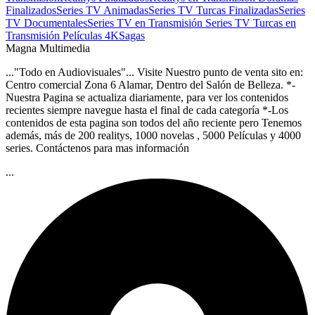
Finalizados
Series TV Animadas
Series TV Turcas Finalizadas
Series
TV Documentales
Series TV en Transmisión
Series TV Turcas en
Transmisión
Películas 4K
Sagas
Magna Multimedia
..."Todo en Audiovisuales"... Visite Nuestro punto de venta sito en:
Centro comercial Zona 6 Alamar, Dentro del Salón de Belleza. *-
Nuestra Pagina se actualiza diariamente, para ver los contenidos
recientes siempre navegue hasta el final de cada categoría *-Los
contenidos de esta pagina son todos del año reciente pero Tenemos
además, más de 200 realitys, 1000 novelas , 5000 Películas y 4000
series. Contáctenos para mas información
...