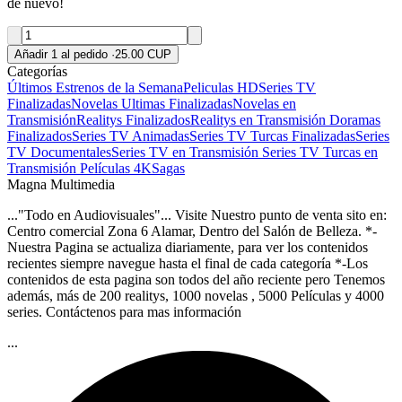
de nuevo!
Añadir 1 al pedido
·
25.00 CUP
Categorías
Últimos Estrenos de la Semana
Peliculas HD
Series TV
Finalizadas
Novelas Ultimas Finalizadas
Novelas en
Transmisión
Realitys Finalizados
Realitys en Transmisión
Doramas
Finalizados
Series TV Animadas
Series TV Turcas Finalizadas
Series
TV Documentales
Series TV en Transmisión
Series TV Turcas en
Transmisión
Películas 4K
Sagas
Magna Multimedia
..."Todo en Audiovisuales"... Visite Nuestro punto de venta sito en:
Centro comercial Zona 6 Alamar, Dentro del Salón de Belleza. *-
Nuestra Pagina se actualiza diariamente, para ver los contenidos
recientes siempre navegue hasta el final de cada categoría *-Los
contenidos de esta pagina son todos del año reciente pero Tenemos
además, más de 200 realitys, 1000 novelas , 5000 Películas y 4000
series. Contáctenos para mas información
...