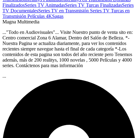
Finalizados
Series TV Animadas
Series TV Turcas Finalizadas
Series
TV Documentales
Series TV en Transmisión
Series TV Turcas en
Transmisión
Películas 4K
Sagas
Magna Multimedia
..."Todo en Audiovisuales"... Visite Nuestro punto de venta sito en:
Centro comercial Zona 6 Alamar, Dentro del Salón de Belleza. *-
Nuestra Pagina se actualiza diariamente, para ver los contenidos
recientes siempre navegue hasta el final de cada categoría *-Los
contenidos de esta pagina son todos del año reciente pero Tenemos
además, más de 200 realitys, 1000 novelas , 5000 Películas y 4000
series. Contáctenos para mas información
...