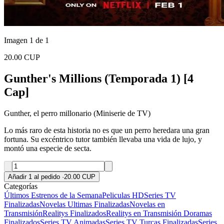
Imagen 1 de 1
20.00 CUP
Gunther's Millions (Temporada 1) [4
Cap]
Gunther, el perro millonario (Miniserie de TV)
Lo más raro de esta historia no es que un perro heredara una gran
fortuna. Su excéntrico tutor también llevaba una vida de lujo, y
montó una especie de secta.
Añadir 1 al pedido
·
20.00 CUP
Categorías
Últimos Estrenos de la Semana
Peliculas HD
Series TV
Finalizadas
Novelas Ultimas Finalizadas
Novelas en
Transmisión
Realitys Finalizados
Realitys en Transmisión
Doramas
Finalizados
Series TV Animadas
Series TV Turcas Finalizadas
Series