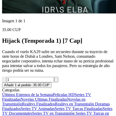
Imagen 1 de 1
35.00 CUP
Hijack (Temporada 1) [7 Cap]
Cuando el vuelo KA29 sufre un secuestro durante su trayecto de
siete horas de Dubái a Londres, Sam Nelson, consumado
negociador corporativo, intenta echar mano de su pericia profesional
para intentar salvar a todos los pasajeros. Pero su estrategia de alto
riesgo podría ser su ruina.
Añadir 1 al pedido
·
35.00 CUP
Categorías
Últimos Estrenos de la Semana
Peliculas HD
Series TV
Finalizadas
Novelas Ultimas Finalizadas
Novelas en
Transmisión
Realitys Finalizados
Realitys en Transmisión
Doramas
Finalizados
Series TV Animadas
Series TV Turcas Finalizadas
Series
TV Documentales
Series TV en Transmisión
Series TV Turcas en