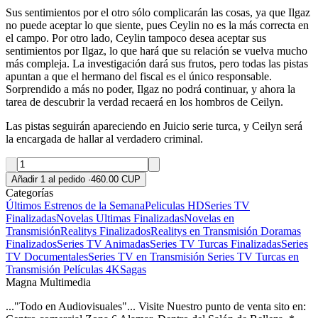
Sus sentimientos por el otro sólo complicarán las cosas, ya que Ilgaz
no puede aceptar lo que siente, pues Ceylin no es la más correcta en
el campo. Por otro lado, Ceylin tampoco desea aceptar sus
sentimientos por Ilgaz, lo que hará que su relación se vuelva mucho
más compleja. La investigación dará sus frutos, pero todas las pistas
apuntan a que el hermano del fiscal es el único responsable.
Sorprendido a más no poder, Ilgaz no podrá continuar, y ahora la
tarea de descubrir la verdad recaerá en los hombros de Ceilyn.
Las pistas seguirán apareciendo en Juicio serie turca, y Ceilyn será
la encargada de hallar al verdadero criminal.
Añadir 1 al pedido
·
460.00 CUP
Categorías
Últimos Estrenos de la Semana
Peliculas HD
Series TV
Finalizadas
Novelas Ultimas Finalizadas
Novelas en
Transmisión
Realitys Finalizados
Realitys en Transmisión
Doramas
Finalizados
Series TV Animadas
Series TV Turcas Finalizadas
Series
TV Documentales
Series TV en Transmisión
Series TV Turcas en
Transmisión
Películas 4K
Sagas
Magna Multimedia
..."Todo en Audiovisuales"... Visite Nuestro punto de venta sito en: