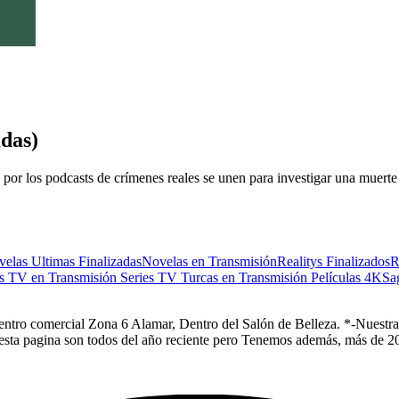
das)
or los podcasts de crímenes reales se unen para investigar una muerte 
elas Ultimas Finalizadas
Novelas en Transmisión
Realitys Finalizados
R
es TV en Transmisión
Series TV Turcas en Transmisión
Películas 4K
Sa
Centro comercial Zona 6 Alamar, Dentro del Salón de Belleza. *-Nuestra 
 esta pagina son todos del año reciente pero Tenemos además, más de 20