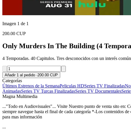
Imagen 1 de 1
200.00 CUP
Only Murders In The Building (4 Tempora
4 Temporadas. 40 Capitulos. Tres desconocidos con un interés común p
Añadir 1 al pedido
·
200.00 CUP
Categorías
Últimos Estrenos de la Semana
Peliculas HD
Series TV Finalizadas
Nov
Animadas
Series TV Turcas Finalizadas
Series TV Documentales
Seri
Magna Multimedia
..."Todo en Audiovisuales"... Visite Nuestro punto de venta sito en: 
siempre navegue hasta el final de cada categoría *-Los contenidos de
para mas información
...