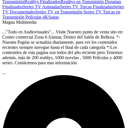
Transmisión
Realitys Finalizados
Realitys en Transmisión
Doramas
Finalizados
Series TV Animadas
Series TV Turcas Finalizadas
Series
TV Documentales
Series TV en Transmisión
Series TV Turcas en
Transmisión
Películas 4K
Sagas
Magna Multimedia
..."Todo en Audiovisuales"... Visite Nuestro punto de venta sito en:
Centro comercial Zona 6 Alamar, Dentro del Salón de Belleza. *-
Nuestra Pagina se actualiza diariamente, para ver los contenidos
recientes siempre navegue hasta el final de cada categoría *-Los
contenidos de esta pagina son todos del año reciente pero Tenemos
además, más de 200 realitys, 1000 novelas , 5000 Películas y 4000
series. Contáctenos para mas información
...