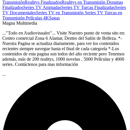
Transmisión
Realitys Finalizados
Realitys en Transmisión
Doramas
Finalizados
Series TV Animadas
Series TV Turcas Finalizadas
Series
TV Documentales
Series TV en Transmisión
Series TV Turcas en
Transmisión
Películas 4K
Sagas
Magna Multimedia
..."Todo en Audiovisuales"... Visite Nuestro punto de venta sito en:
Centro comercial Zona 6 Alamar, Dentro del Salón de Belleza. *-
Nuestra Pagina se actualiza diariamente, para ver los contenidos
recientes siempre navegue hasta el final de cada categoría *-Los
contenidos de esta pagina son todos del año reciente pero Tenemos
además, más de 200 realitys, 1000 novelas , 5000 Películas y 4000
series. Contáctenos para mas información
...