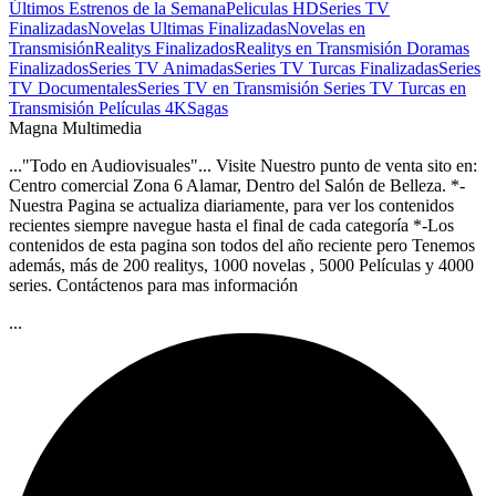
Últimos Estrenos de la Semana
Peliculas HD
Series TV
Finalizadas
Novelas Ultimas Finalizadas
Novelas en
Transmisión
Realitys Finalizados
Realitys en Transmisión
Doramas
Finalizados
Series TV Animadas
Series TV Turcas Finalizadas
Series
TV Documentales
Series TV en Transmisión
Series TV Turcas en
Transmisión
Películas 4K
Sagas
Magna Multimedia
..."Todo en Audiovisuales"... Visite Nuestro punto de venta sito en:
Centro comercial Zona 6 Alamar, Dentro del Salón de Belleza. *-
Nuestra Pagina se actualiza diariamente, para ver los contenidos
recientes siempre navegue hasta el final de cada categoría *-Los
contenidos de esta pagina son todos del año reciente pero Tenemos
además, más de 200 realitys, 1000 novelas , 5000 Películas y 4000
series. Contáctenos para mas información
...