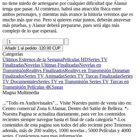
no tiene miedo de arriesgarse por cualquier dificultad que Alanur
tenga que pasar. Al comienzo, habrá una atracción física entre
ambos personajes, y mientras más avance la historia veremos que es
mucho más que eso. Pero si quieren estar juntos, deberán atravesar
más pruebas, y Alanur deberá prepararse, pues será algo más
complejo de lo que esperará.
Añadir 1 al pedido
·
120.00 CUP
Categorías
Últimos Estrenos de la Semana
Peliculas HD
Series TV
Finalizadas
Novelas Ultimas Finalizadas
Novelas en
Transmisión
Realitys Finalizados
Realitys en Transmisión
Doramas
Finalizados
Series TV Animadas
Series TV Turcas Finalizadas
Series
TV Documentales
Series TV en Transmisión
Series TV Turcas en
Transmisión
Películas 4K
Sagas
Magna Multimedia
..."Todo en Audiovisuales"... Visite Nuestro punto de venta sito en:
Centro comercial Zona 6 Alamar, Dentro del Salón de Belleza. *-
Nuestra Pagina se actualiza diariamente, para ver los contenidos
recientes siempre navegue hasta el final de cada categoría *-Los
contenidos de esta pagina son todos del año reciente pero Tenemos
además, más de 200 realitys, 1000 novelas , 5000 Películas y 4000
series. Contáctenos para mas información