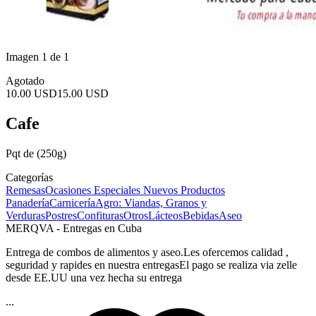
Imagen 1 de 1
Agotado
10.00 USD
15.00 USD
Cafe
Pqt de (250g)
Categorías
Remesas
Ocasiones Especiales
Nuevos Productos
Panadería
Carnicería
Agro: Viandas, Granos y
Verduras
Postres
Confituras
Otros
Lácteos
Bebidas
Aseo
MERQVA - Entregas en Cuba
Entrega de combos de alimentos y aseo.Les ofercemos calidad ,
seguridad y rapides en nuestra entregasEl pago se realiza via zelle
desde EE.UU una vez hecha su entrega
...