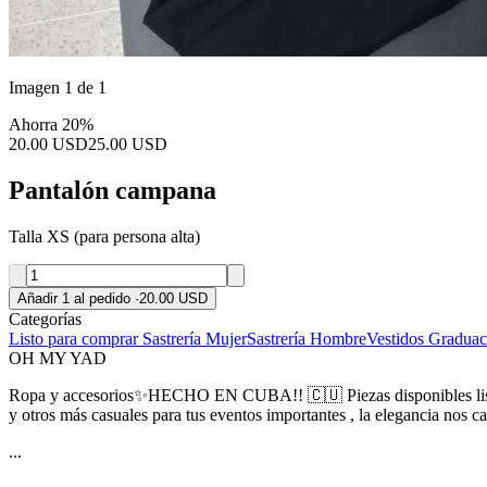
Imagen 1 de 1
Ahorra 20%
20.00 USD
25.00 USD
Pantalón campana
Talla XS (para persona alta)
Añadir 1 al pedido
·
20.00 USD
Categorías
Listo para comprar
Sastrería Mujer
Sastrería Hombre
Vestidos Graduac
OH MY YAD
Ropa y accesorios✨️HECHO EN CUBA!! 🇨🇺 Piezas disponibles listas p
y otros más casuales para tus eventos importantes , la elegancia nos c
...