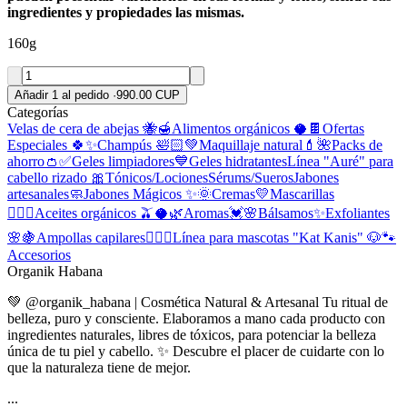
ingredientes y propiedades las mismas.
160g
Añadir 1 al pedido
·
990.00 CUP
Categorías
Velas de cera de abejas 🐝🍯
Alimentos orgánicos 🥥🍫
Ofertas
Especiales 🍀✨
Champús 🛀🏻💚
Maquillaje natural💄🌺
Packs de
ahorro👛✅
Geles limpiadores💙
Geles hidratantes
Línea "Auré" para
cabello rizado 🎀
Tónicos/Lociones
Sérums/Sueros
Jabones
artesanales🧼
Jabones Mágicos ✨🌞
Cremas💛
Mascarillas
🧖🏻‍♀️
Aceites orgánicos 🫒🥥🌿
Aromas💓🌸
Bálsamos✨
Exfoliantes
🌸🍇
Ampollas capilares💆🏼‍♀️
Línea para mascotas "Kat Kanis" 🐶🐾
Accesorios
Organik Habana
💚 @organik_habana | Cosmética Natural & Artesanal Tu ritual de
belleza, puro y consciente. Elaboramos a mano cada producto con
ingredientes naturales, libres de tóxicos, para potenciar la belleza
única de tu piel y cabello. ✨ Descubre el placer de cuidarte con lo
que la naturaleza tiene de mejor.
...