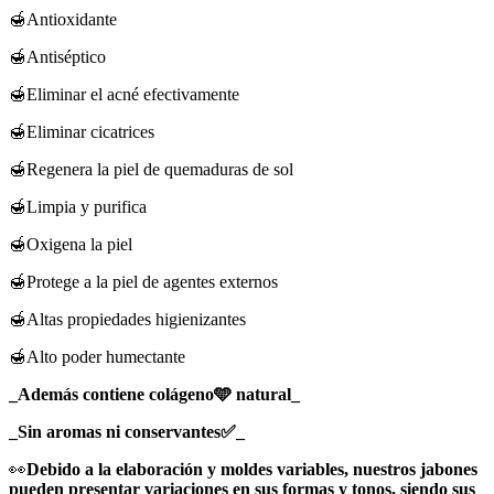
🍯Antioxidante
🍯Antiséptico
🍯Eliminar el acné efectivamente
🍯Eliminar cicatrices
🍯Regenera la piel de quemaduras de sol
🍯Limpia y purifica
🍯Oxigena la piel
🍯Protege a la piel de agentes externos
🍯Altas propiedades higienizantes
🍯Alto poder humectante
_Además contiene colágeno🩵 natural_
_Sin aromas ni conservantes✅_
👀
Debido a la elaboración y moldes variables, nuestros jabones
pueden presentar variaciones en sus formas y tonos, siendo sus