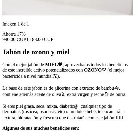
Imagen 1 de 1
Ahorra 17%
990.00 CUP
1,188.00 CUP
Jabón de ozono y miel
Con el mejor jabón de
MIEL🧡
, aprovecharás todos los beneficios
de este increíble activo potencializados con
OZONO🤍
(el mejor
bactericida a nivel mundial🌎).
La base de este jabón es de glicerina con extracto de bambú🎋,
contiene además aceite de oliva🫒 extra virgen y leche🥛 de burra.
Si eres piel grasa, seca, mixta, diabetic@, cualquier tipo de
dermatitis (rosácea, psoriasis, etc) o un dulce bebé; te encantará la
textura, hidratación y frescura que disfrutarás con este jabón🧖🏻‍♀️.
Algunos de sus muchos beneficios son: