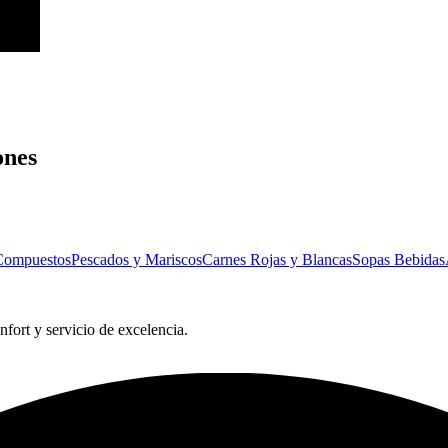
ones
Compuestos
Pescados y Mariscos
Carnes Rojas y Blancas
Sopas
Bebidas
nfort y servicio de excelencia.