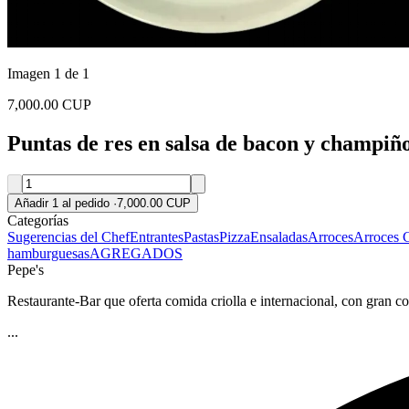
Imagen 1 de 1
7,000.00 CUP
Puntas de res en salsa de bacon y champiñ
Añadir 1 al pedido
·
7,000.00 CUP
Categorías
Sugerencias del Chef
Entrantes
Pastas
Pizza
Ensaladas
Arroces
Arroces 
hamburguesas
AGREGADOS
Pepe's
Restaurante-Bar que oferta comida criolla e internacional, con gran co
...