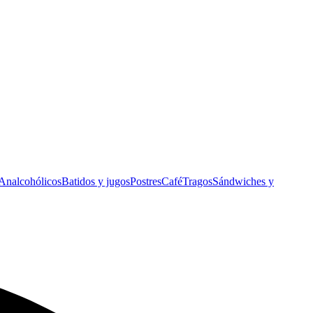
Analcohólicos
Batidos y jugos
Postres
Café
Tragos
Sándwiches y