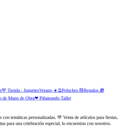
s
💚 Tienda - Juguetes
Verano ☀️⛱️
Peluches 🧸
Regalos 🎁
io de Mano de Obra
❤ Piñateando Taller
con temáticas personalizadas. 💚 Venta de artículos para fiestas,
tas para una celebración especial, lo encuentras con nosotros.