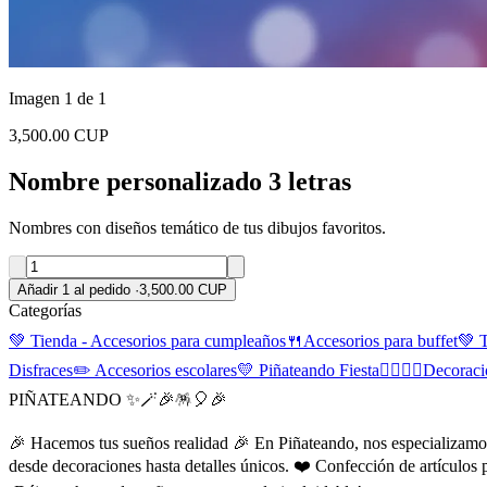
Imagen 1 de 1
3,500.00 CUP
Nombre personalizado 3 letras
Nombres con diseños temático de tus dibujos favoritos.
Añadir 1 al pedido
·
3,500.00 CUP
Categorías
💚 Tienda - Accesorios para cumpleaños
🍴Accesorios para buffet
💚 
Disfraces
✏️ Accesorios escolares
💛 Piñateando Fiesta
👰‍♀️🤵‍♂️Decora
PIÑATEANDO ✨🪄🎉🪅🎈🎉
🎉 Hacemos tus sueños realidad 🎉 En Piñateando, nos especializamos 
desde decoraciones hasta detalles únicos. ❤️ Confección de artículos 