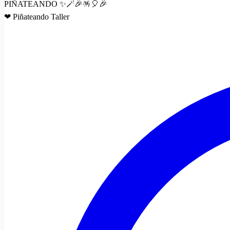
PIÑATEANDO ✨🪄🎉🪅🎈🎉
❤ Piñateando Taller