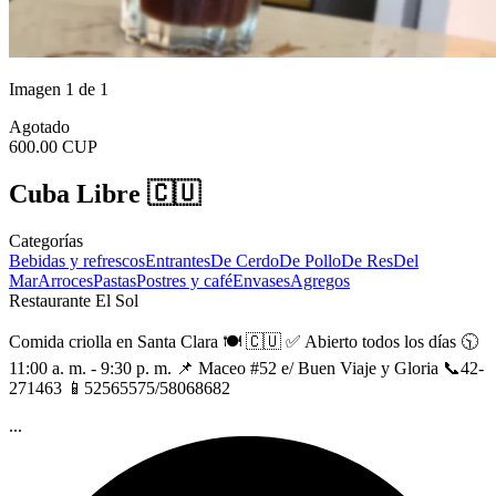
Imagen 1 de 1
Agotado
600.00 CUP
Cuba Libre 🇨🇺
Categorías
Bebidas y refrescos
Entrantes
De Cerdo
De Pollo
De Res
Del
Mar
Arroces
Pastas
Postres y café
Envases
Agregos
Restaurante El Sol
Comida criolla en Santa Clara 🍽️ 🇨🇺 ✅️ Abierto todos los días 🕥
11:00 a. m. - 9:30 p. m. 📌 Maceo #52 e/ Buen Viaje y Gloria 📞42-
271463 📱52565575/58068682
...