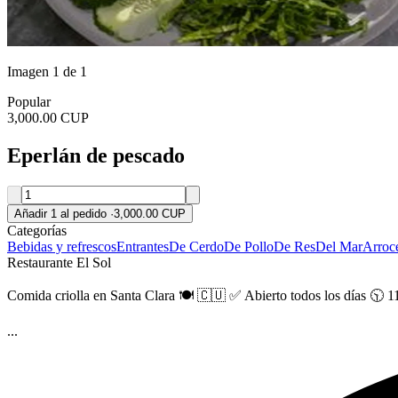
Imagen 1 de 1
Popular
3,000.00 CUP
Eperlán de pescado
Añadir 1 al pedido
·
3,000.00 CUP
Categorías
Bebidas y refrescos
Entrantes
De Cerdo
De Pollo
De Res
Del Mar
Arroc
Restaurante El Sol
Comida criolla en Santa Clara 🍽️ 🇨🇺 ✅️ Abierto todos los días 
...