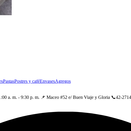
es
Pastas
Postres y café
Envases
Agregos
 11:00 a. m. - 9:30 p. m. 📌 Maceo #52 e/ Buen Viaje y Gloria 📞42-