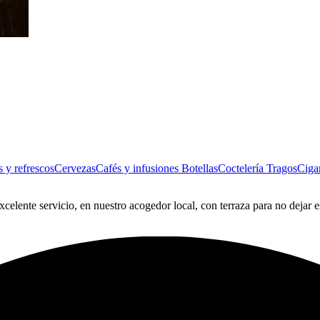
 y refrescos
Cervezas
Cafés y infusiones
Botellas
Coctelería
Tragos
Cigar
xcelente servicio, en nuestro acogedor local, con terraza para no dejar e