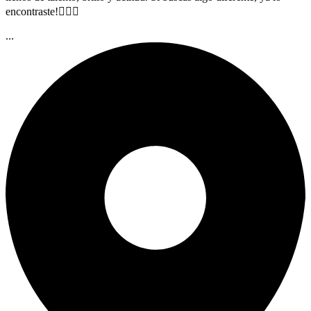
encontraste!🏳️‍🌈✨
...