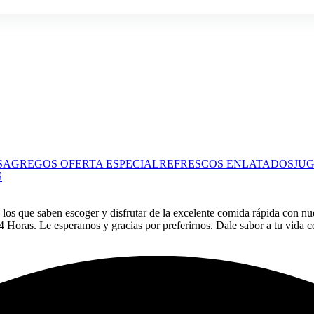
S
AGREGOS
OFERTA ESPECIAL
REFRESCOS ENLATADOS
JU
S
os que saben escoger y disfrutar de la excelente comida rápida con nues
 Horas. Le esperamos y gracias por preferirnos. Dale sabor a tu vida 