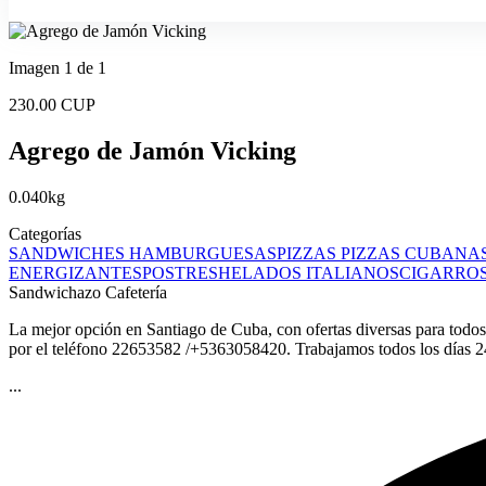
Imagen 1 de 1
230.00 CUP
Agrego de Jamón Vicking
0.040kg
Categorías
SANDWICHES
HAMBURGUESAS
PIZZAS
PIZZAS CUBANA
ENERGIZANTES
POSTRES
HELADOS ITALIANOS
CIGARRO
Sandwichazo Cafetería
La mejor opción en Santiago de Cuba, con ofertas diversas para todos l
por el teléfono 22653582 /+5363058420. Trabajamos todos los días 24
...