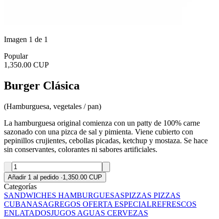
Imagen 1 de 1
Popular
1,350.00 CUP
Burger Clásica
(Hamburguesa, vegetales / pan)
La hamburguesa original comienza con un patty de 100% carne
sazonado con una pizca de sal y pimienta. Viene cubierto con
pepinillos crujientes, cebollas picadas, ketchup y mostaza. Se hace
sin conservantes, colorantes ni sabores artificiales.
Añadir 1 al pedido
·
1,350.00 CUP
Categorías
SANDWICHES
HAMBURGUESAS
PIZZAS
PIZZAS
CUBANAS
AGREGOS
OFERTA ESPECIAL
REFRESCOS
ENLATADOS
JUGOS
AGUAS
CERVEZAS