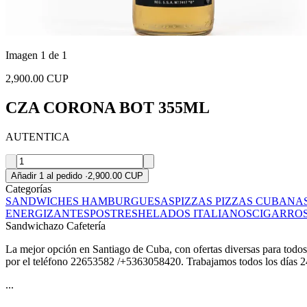
Imagen 1 de 1
2,900.00 CUP
CZA CORONA BOT 355ML
AUTENTICA
Añadir 1 al pedido
·
2,900.00 CUP
Categorías
SANDWICHES
HAMBURGUESAS
PIZZAS
PIZZAS CUBANA
ENERGIZANTES
POSTRES
HELADOS ITALIANOS
CIGARRO
Sandwichazo Cafetería
La mejor opción en Santiago de Cuba, con ofertas diversas para todos l
por el teléfono 22653582 /+5363058420. Trabajamos todos los días 24
...