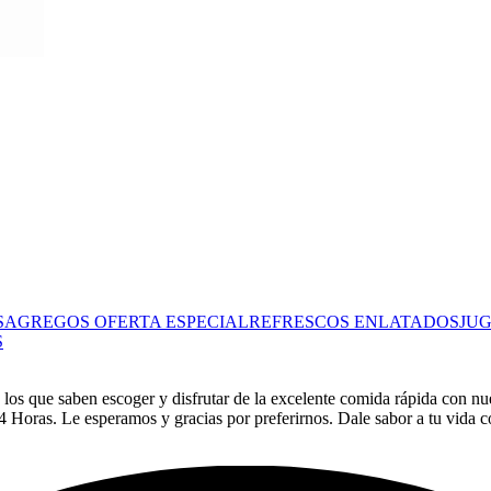
S
AGREGOS
OFERTA ESPECIAL
REFRESCOS ENLATADOS
JU
S
os que saben escoger y disfrutar de la excelente comida rápida con nues
 Horas. Le esperamos y gracias por preferirnos. Dale sabor a tu vida 