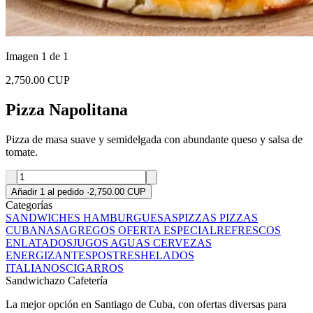
Imagen 1 de 1
2,750.00 CUP
Pizza Napolitana
Pizza de masa suave y semidelgada con abundante queso y salsa de
tomate.
Añadir 1 al pedido
·
2,750.00 CUP
Categorías
SANDWICHES
HAMBURGUESAS
PIZZAS
PIZZAS
CUBANAS
AGREGOS
OFERTA ESPECIAL
REFRESCOS
ENLATADOS
JUGOS
AGUAS
CERVEZAS
ENERGIZANTES
POSTRES
HELADOS
ITALIANOS
CIGARROS
Sandwichazo Cafetería
La mejor opción en Santiago de Cuba, con ofertas diversas para