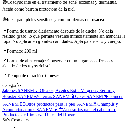
🟢Coadyudante en el tratamiento de acné, eczemas y dermatitis.
Actúa como barrera protectora de la piel.
🟢Ideal para pieles sensibles y con problemas de rosácea.
📌Forma de usarlo: diariamente después de la ducha. No deja
residuo graso, lo que permite vestirse inmediatamente sin manchar la
ropa. No aplicar en grandes cantidades. Apta para rostro y cuerpo.
📌Formato: 200 ml
📌Forma de almacenaje: Conservar en un lugar seco, fresco y
alejado de los rayos del sol.
📌Tiempo de duración: 6 meses
Categorías
Jabones SANEM 🧼
Oleatos, Aceites Extra Vírgenes, Serum y
Booster SANEM🪔
Cremas SANEM 🧴
Geles SANEM 💗
Tónicos
SANEM 🧖‍♀️
Otros productos para la piel SANEM😏
Champús y
Acondicionadores SANEM 👩‍🦰
Accesorios para el cabello 🪮
Productos de Limpieza
Útiles del Hogar
Su's Cosmetics