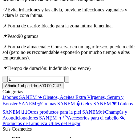
🤍Evita irritaciones y las alivia, previene infecciones vaginales y
aclara la zona íntima.
📌Forma de usarlo: Ideado para la zona íntima femenina.
📌Peso:90 gramos
📌Forma de almacenaje: Conservar en un lugar fresco, puede recibir
sol (pero no es recomendable exponerlo por mucho tiempo a altas
temperaturas).
📌Tiempo de duración: Indefinido (no vence)
Añadir 1 al pedido
·
500.00 CUP
Categorías
Jabones SANEM 🧼
Oleatos, Aceites Extra Vírgenes, Serum y
Booster SANEM🪔
Cremas SANEM 🧴
Geles SANEM 💗
Tónicos
SANEM 🧖‍♀️
Otros productos para la piel SANEM😏
Champús y
Acondicionadores SANEM 👩‍🦰
Accesorios para el cabello 🪮
Productos de Limpieza
Útiles del Hogar
Su's Cosmetics