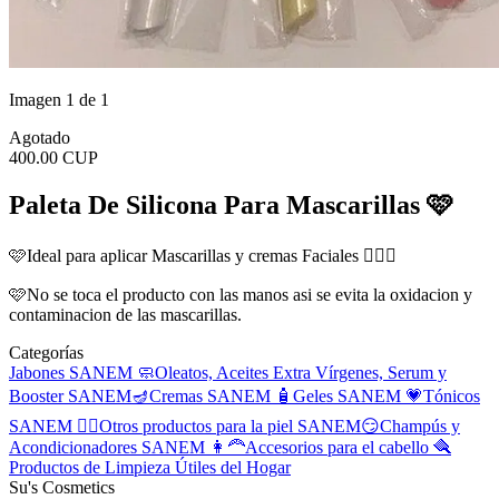
Imagen 1 de 1
Agotado
400.00 CUP
Paleta De Silicona Para Mascarillas 🩷
🩷Ideal para aplicar Mascarillas y cremas Faciales 🧖🏻‍♀️
🩷No se toca el producto con las manos asi se evita la oxidacion y
contaminacion de las mascarillas.
Categorías
Jabones SANEM 🧼
Oleatos, Aceites Extra Vírgenes, Serum y
Booster SANEM🪔
Cremas SANEM 🧴
Geles SANEM 💗
Tónicos
SANEM 🧖‍♀️
Otros productos para la piel SANEM😏
Champús y
Acondicionadores SANEM 👩‍🦰
Accesorios para el cabello 🪮
Productos de Limpieza
Útiles del Hogar
Su's Cosmetics