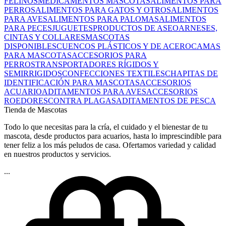
FELINOS
MEDICAMENTOS MASCOTAS
ALIMENTOS PARA
PERROS
ALIMENTOS PARA GATOS Y OTROS
ALIMENTOS
PARA AVES
ALIMENTOS PARA PALOMAS
ALIMENTOS
PARA PECES
JUGUETES
PRODUCTOS DE ASEO
ARNESES,
CINTAS Y COLLARES
MASCOTAS
DISPONIBLES
CUENCOS PLÁSTICOS Y DE ACERO
CAMAS
PARA MASCOTAS
ACCESORIOS PARA
PERROS
TRANSPORTADORES RÍGIDOS Y
SEMIRRIGIDOS
CONFECCIONES TEXTILES
CHAPITAS DE
IDENTIFICACIÓN PARA MASCOTAS
ACCESORIOS
ACUARIO
ADITAMENTOS PARA AVES
ACCESORIOS
ROEDORES
CONTRA PLAGAS
ADITAMENTOS DE PESCA
Tienda de Mascotas
Todo lo que necesitas para la cría, el cuidado y el bienestar de tu
mascota, desde productos para acuarios, hasta lo imprescindible para
tener feliz a los más peludos de casa. Ofertamos variedad y calidad
en nuestros productos y servicios.
...