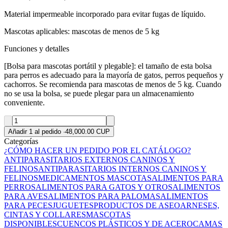
Material impermeable incorporado para evitar fugas de líquido.
Mascotas aplicables: mascotas de menos de 5 kg
Funciones y detalles
[Bolsa para mascotas portátil y plegable]: el tamaño de esta bolsa
para perros es adecuado para la mayoría de gatos, perros pequeños y
cachorros. Se recomienda para mascotas de menos de 5 kg. Cuando
no se usa la bolsa, se puede plegar para un almacenamiento
conveniente.
Añadir 1 al pedido
·
48,000.00 CUP
Categorías
¿CÓMO HACER UN PEDIDO POR EL CATÁLOGO?
ANTIPARASITARIOS EXTERNOS CANINOS Y
FELINOS
ANTIPARASITARIOS INTERNOS CANINOS Y
FELINOS
MEDICAMENTOS MASCOTAS
ALIMENTOS PARA
PERROS
ALIMENTOS PARA GATOS Y OTROS
ALIMENTOS
PARA AVES
ALIMENTOS PARA PALOMAS
ALIMENTOS
PARA PECES
JUGUETES
PRODUCTOS DE ASEO
ARNESES,
CINTAS Y COLLARES
MASCOTAS
DISPONIBLES
CUENCOS PLÁSTICOS Y DE ACERO
CAMAS