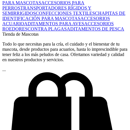
PARA MASCOTAS
ACCESORIOS PARA
PERROS
TRANSPORTADORES RÍGIDOS Y
SEMIRRIGIDOS
CONFECCIONES TEXTILES
CHAPITAS DE
IDENTIFICACIÓN PARA MASCOTAS
ACCESORIOS
ACUARIO
ADITAMENTOS PARA AVES
ACCESORIOS
ROEDORES
CONTRA PLAGAS
ADITAMENTOS DE PESCA
Tienda de Mascotas
Todo lo que necesitas para la cría, el cuidado y el bienestar de tu
mascota, desde productos para acuarios, hasta lo imprescindible para
tener feliz a los más peludos de casa. Ofertamos variedad y calidad
en nuestros productos y servicios.
...