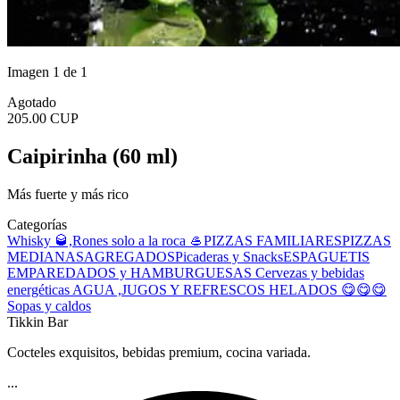
Imagen 1 de 1
Agotado
205.00 CUP
Caipirinha (60 ml)
Más fuerte y más rico
Categorías
Whisky 🥃,Rones solo a la roca 🥌
PIZZAS FAMILIARES
PIZZAS
MEDIANAS
AGREGADOS
Picaderas y Snacks
ESPAGUETIS
EMPAREDADOS y HAMBURGUESAS
Cervezas y bebidas
energéticas
AGUA ,JUGOS Y REFRESCOS
HELADOS 😋😋😋
Sopas y caldos
Tikkin Bar
Cocteles exquisitos, bebidas premium, cocina variada.
...