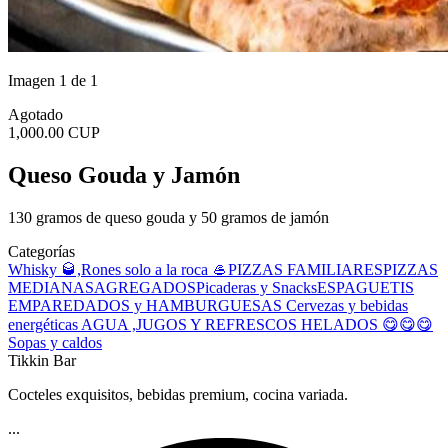
Imagen 1 de 1
Agotado
1,000.00 CUP
Queso Gouda y Jamón
130 gramos de queso gouda y 50 gramos de jamón
Categorías
Whisky 🥃,Rones solo a la roca 🥌
PIZZAS FAMILIARES
PIZZAS
MEDIANAS
AGREGADOS
Picaderas y Snacks
ESPAGUETIS
EMPAREDADOS y HAMBURGUESAS
Cervezas y bebidas
energéticas
AGUA ,JUGOS Y REFRESCOS
HELADOS 😋😋😋
Sopas y caldos
Tikkin Bar
Cocteles exquisitos, bebidas premium, cocina variada.
...