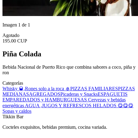
Imagen 1 de 1
Agotado
195.00 CUP
Piña Colada
Bebida Nacional de Puerto Rico que combina sabores a coco, piña y
ron
Categorías
Whisky 🥃,Rones solo a la roca 🥌
PIZZAS FAMILIARES
PIZZAS
MEDIANAS
AGREGADOS
Picaderas y Snacks
ESPAGUETIS
EMPAREDADOS y HAMBURGUESAS
Cervezas y bebidas
energéticas
AGUA ,JUGOS Y REFRESCOS
HELADOS 😋😋😋
Sopas y caldos
Tikkin Bar
Cocteles exquisitos, bebidas premium, cocina variada.
...