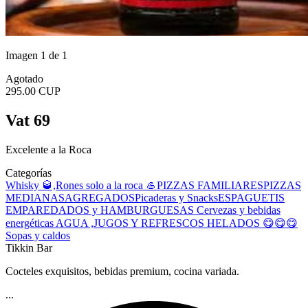
Imagen 1 de 1
Agotado
295.00 CUP
Vat 69
Excelente a la Roca
Categorías
Whisky 🥃,Rones solo a la roca 🥌
PIZZAS FAMILIARES
PIZZAS
MEDIANAS
AGREGADOS
Picaderas y Snacks
ESPAGUETIS
EMPAREDADOS y HAMBURGUESAS
Cervezas y bebidas
energéticas
AGUA ,JUGOS Y REFRESCOS
HELADOS 😋😋😋
Sopas y caldos
Tikkin Bar
Cocteles exquisitos, bebidas premium, cocina variada.
...