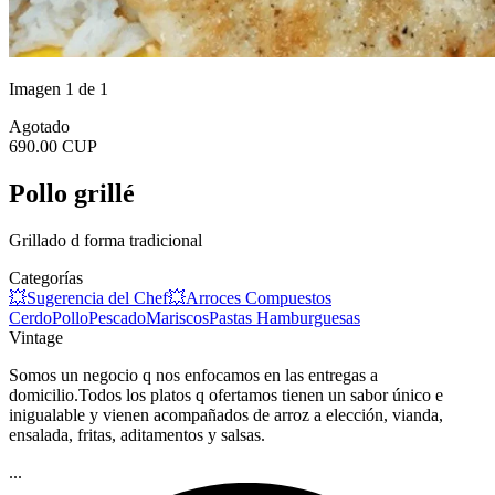
Imagen 1 de 1
Agotado
690.00 CUP
Pollo grillé
Grillado d forma tradicional
Categorías
💥Sugerencia del Chef💥
Arroces Compuestos
Cerdo
Pollo
Pescado
Mariscos
Pastas
Hamburguesas
Vintage
Somos un negocio q nos enfocamos en las entregas a
domicilio.Todos los platos q ofertamos tienen un sabor único e
inigualable y vienen acompañados de arroz a elección, vianda,
ensalada, fritas, aditamentos y salsas.
...