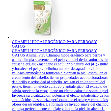
CHAMPÚ HIPOALERGÉNICO PARA PERROS Y
GATOS
CHAMPÚ HIPOALERGÉNICO PARA PERROS Y
GATOS Animal Play Champú hipoalergénico para perros y
gatos: - limpia suavemente el pelo y la piel de los animales sin
causar alergias; - mantiene el equilibrio natural del pH; - nutre
y fortalece el pelaje; - elimina un olor desagradable. Los
valiosos aminoácidos tonifican e hidratan la piel, estimulan el
crecimiento del cabello, tienen propiedades acondicionadoras,
dan brillo y sedosidad al cabello, realzan el color natural del
pelaje, tienen un efecto curativo y antialérgico. El extracto de
salvia previene la caspa, tiene un efecto calmante sobre la piel,
favorece su cicatrización, potencia el efecto antialérgico de los
aminoácidos, desodoriza perfectamente el pelaje y elimina los
olores desagradables. La fórmula de lavado suave del champú
enjuaga perfectamente el pelaje y limpia la piel sin alterar la