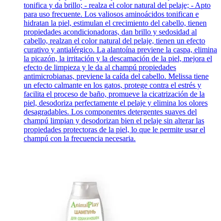
tonifica y da brillo; - realza el color natural del pelaje; - Apto
para uso frecuente. Los valiosos aminoácidos tonifican e
hidratan la piel, estimulan el crecimiento del cabello, tienen
propiedades acondicionadoras, dan brillo y sedosidad al
cabello, realzan el color natural del pelaje, tienen un efecto
curativo y antialérgico. La alantoína previene la caspa, elimina
la picazón, la irritación y la descamación de la piel, mejora el
efecto de limpieza y le da al champú propiedades
antimicrobianas, previene la caída del cabello. Melissa tiene
un efecto calmante en los gatos, protege contra el estrés y
facilita el proceso de baño, promueve la cicatrización de la
piel, desodoriza perfectamente el pelaje y elimina los olores
desagradables. Los componentes detergentes suaves del
champú limpian y desodorizan bien el pelaje sin alterar las
propiedades protectoras de la piel, lo que le permite usar el
champú con la frecuencia necesaria.