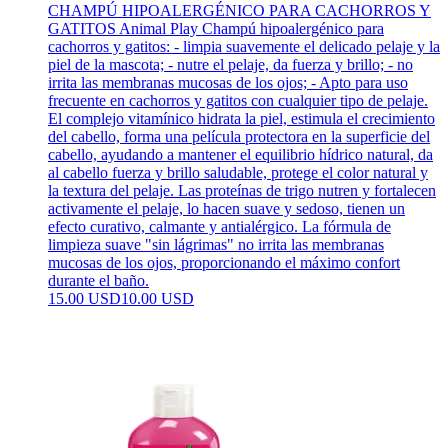
CHAMPÚ HIPOALERGÉNICO PARA CACHORROS Y
GATITOS Animal Play Champú hipoalergénico para
cachorros y gatitos: - limpia suavemente el delicado pelaje y la
piel de la mascota; - nutre el pelaje, da fuerza y ​​brillo; - no
irrita las membranas mucosas de los ojos; - Apto para uso
frecuente en cachorros y gatitos con cualquier tipo de pelaje.
El complejo vitamínico hidrata la piel, estimula el crecimiento
del cabello, forma una película protectora en la superficie del
cabello, ayudando a mantener el equilibrio hídrico natural, da
al cabello fuerza y ​​brillo saludable, protege el color natural y
la textura del pelaje. Las proteínas de trigo nutren y fortalecen
activamente el pelaje, lo hacen suave y sedoso, tienen un
efecto curativo, calmante y antialérgico. La fórmula de
limpieza suave "sin lágrimas" no irrita las membranas
mucosas de los ojos, proporcionando el máximo confort
durante el baño.
15.00 USD
10.00 USD