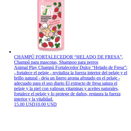
CHAMPÚ FORTALECEDOR “HELADO DE FRESA”,
Champú para mascotas, Shampoo para perros
Animal Play Champú Fortalecedor Dulce “Helado de Fresa”:
- fortalece el pelaje - revitaliza la fuerza interior del pelaje y el
brillo natural - deja un ligero aroma afrutado en el pelaje -
adecuado para el uso diario El extracto de fresa satura el
pelaje y la piel con valiosas vitaminas y aceites naturales,
fortalece el pelaje y lo protege de daños, restaura la fuerza
interior y la vitalidad.
15.00 USD
10.00 USD