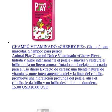
CHAMPÚ VITAMINADO «CHERRY PIE», Champú para
mascotas, Shampoo para perros
Animal Play Champú Dulce Vitaminado «Cherry Pie»: -
hidrata y nutre intensamente el pelaje - suaviza y restaura el
brillo - deja un ligero aroma afrutado en el pelaje - adecuado
para el uso diario Extracto de cereza: una fuente natural de
vitaminas, nutre intensamente la piel y la línea del cabello,
promueve una hidratación profunda del pelaje, alisa el
cabello, le da brillo y un brillo deslumbrante duradero.
15.00 USD
10.00 USD