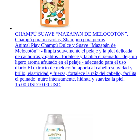
CHAMPÚ SUAVE “MAZAPAN DE MELOCOTÓN”,
Champú para mascotas, Shampoo para perros
Animal Play Champú Dulce y Suave “Mazapán de
Melocotón”: - limpia suavemente el pelaje y la piel delicada
de cachorros y gatitos - fortalece y facilita el peinado - deja un
ligero aroma afrutado en el pelaje - adecuado para el uso
diario El extracto de melocotón aporta al cabello suavidad y
brillo, elasticidad y fuerza, fortalece la raíz del cabello, facilita
el peinado, nutre intensamente, hidrata y suaviza la piel.
15.00 USD
10.00 USD