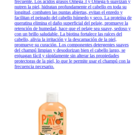
frecuente. Los ácidos grasos Omega 3 y Omega 6 suavizan y
nutren la piel, hidratan profundamente el cabello en toda su
longitud, combaten las puntas abiertas, evitan el enredo y
facilitan el peinado del cabello húmedo y seco. La proteína de
queratina elimina el daño superficial del pelaje, promueve la
retención de humedad, hace que el pelaje sea suave, sedoso y
con un brillo saludable. La biotina fortalece las raíces del
cabello, alivia la irritación y la descamación de la piel,
promueve su curación. Los componentes detergentes suaves
del champú limpian y desodorizan bien el cabello largo, se
enjuagan fácil y rápidamente sin alterar las propiedades
protectoras de la piel, lo que le permite usar el champú con la
frecuencia necesario.