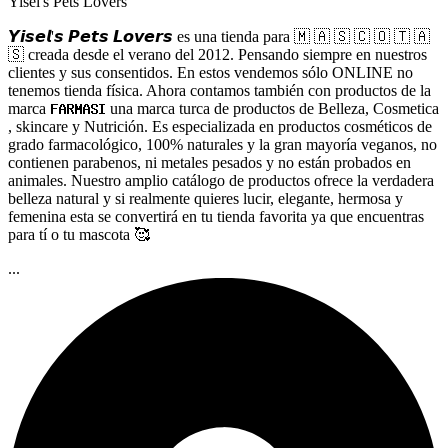
Yisel's Pets Lovers
𝙔𝙞𝙨𝙚𝙡'𝙨 𝙋𝙚𝙩𝙨 𝙇𝙤𝙫𝙚𝙧𝙨 es una tienda para 🇲 🇦 🇸 🇨 🇴 🇹 🇦
🇸 creada desde el verano del 2012. Pensando siempre en nuestros
clientes y sus consentidos. En estos vendemos sólo ONLINE no
tenemos tienda física. Ahora contamos también con productos de la
marca 𝐅𝐀𝐑𝐌𝐀𝐒𝐈 una marca turca de productos de Belleza, Cosmetica
, skincare y Nutrición. Es especializada en productos cosméticos de
grado farmacológico, 100% naturales y la gran mayoría veganos, no
contienen parabenos, ni metales pesados y no están probados en
animales. Nuestro amplio catálogo de productos ofrece la verdadera
belleza natural y si realmente quieres lucir, elegante, hermosa y
femenina esta se convertirá en tu tienda favorita ya que encuentras
para tí o tu mascota 🥰
...