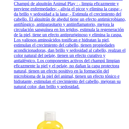
Champú de alquitrán Animal Play : - limpia eficazmente y
previene enfermedades; - alivia el picor y elimina la caspa; -
da brillo y sedosidad a la lana; - Estimula el crecimiento del
cabello. El alquitrán de abedul tiene un efecto antimicrobiano,
antifúngico, antiparasitario y antiinflamatorio, mejora la
circulación sanguínea en los tejidos, estimula la regeneración
de la piel, tiene un efecto antipruriginoso y elimina la caspa.
Los valiosos aminoácidos tonifican e hidratan la piel,
estimulan el crecimiento del cabello, tienen propiedades
acondicionadoras, dan brillo y sedosidad al cabello, realzan el
color natural del pelaje, tienen un efecto curativo y
antialérgico. Los componentes activos del champú limpian
eficazmente la piel y el pelaje, no dañan la capa protectora
natural, tienen un efecto positivo en la formación del
microbioma de la piel del animal, tienen un efecto tónico e
hidratante, estimulan el crecimiento del cabello, mejoran su
natural color, dan brillo y sedosidad.