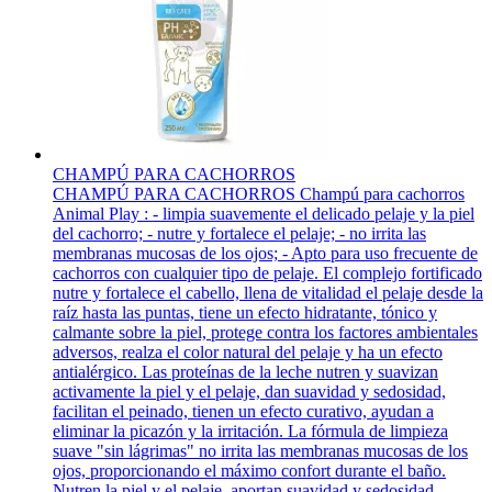
CHAMPÚ PARA CACHORROS
CHAMPÚ PARA CACHORROS Champú para cachorros
Animal Play : - limpia suavemente el delicado pelaje y la piel
del cachorro; - nutre y fortalece el pelaje; - no irrita las
membranas mucosas de los ojos; - Apto para uso frecuente de
cachorros con cualquier tipo de pelaje. El complejo fortificado
nutre y fortalece el cabello, llena de vitalidad el pelaje desde la
raíz hasta las puntas, tiene un efecto hidratante, tónico y
calmante sobre la piel, protege contra los factores ambientales
adversos, realza el color natural del pelaje y ha un efecto
antialérgico. Las proteínas de la leche nutren y suavizan
activamente la piel y el pelaje, dan suavidad y sedosidad,
facilitan el peinado, tienen un efecto curativo, ayudan a
eliminar la picazón y la irritación. La fórmula de limpieza
suave "sin lágrimas" no irrita las membranas mucosas de los
ojos, proporcionando el máximo confort durante el baño.
Nutren la piel y el pelaje, aportan suavidad y sedosidad,