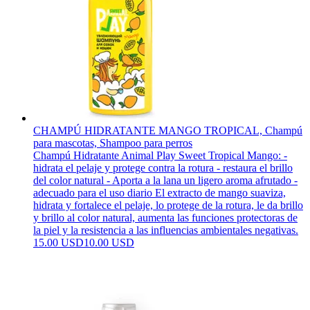
CHAMPÚ HIDRATANTE MANGO TROPICAL, Champú
para mascotas, Shampoo para perros
Champú Hidratante Animal Play Sweet Tropical Mango: -
hidrata el pelaje y protege contra la rotura - restaura el brillo
del color natural - Aporta a la lana un ligero aroma afrutado -
adecuado para el uso diario El extracto de mango suaviza,
hidrata y fortalece el pelaje, lo protege de la rotura, le da brillo
y brillo al color natural, aumenta las funciones protectoras de
la piel y la resistencia a las influencias ambientales negativas.
15.00 USD
10.00 USD