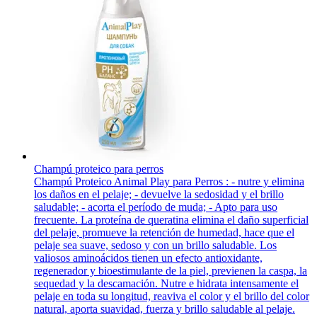
Champú proteico para perros
Champú Proteico Animal Play para Perros : - nutre y elimina
los daños en el pelaje; - devuelve la sedosidad y el brillo
saludable; - acorta el período de muda; - Apto para uso
frecuente. La proteína de queratina elimina el daño superficial
del pelaje, promueve la retención de humedad, hace que el
pelaje sea suave, sedoso y con un brillo saludable. Los
valiosos aminoácidos tienen un efecto antioxidante,
regenerador y bioestimulante de la piel, previenen la caspa, la
sequedad y la descamación. Nutre e hidrata intensamente el
pelaje en toda su longitud, reaviva el color y el brillo del color
natural, aporta suavidad, fuerza y ​​brillo saludable al pelaje.