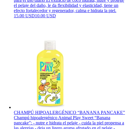
para el uso diario El extracto de coco hidrata, nutre y protege
el pelaje del daño, le da flexibilidad y elasticidad, tiene un
efecto fortalecedor y regenerador, calma e hidrata la piel.
15.00 USD
10.00 USD
CHAMPÚ HIPOALERGÉNICO “BANANA PANCAKE”
Champú hipoalergénico Animal Play Sweet “Banana
pancake”: - nutre e hidrata el pelaje - cuida la piel propensa a
las alergias - deja un ligero aroma afrutado en el pelaje -