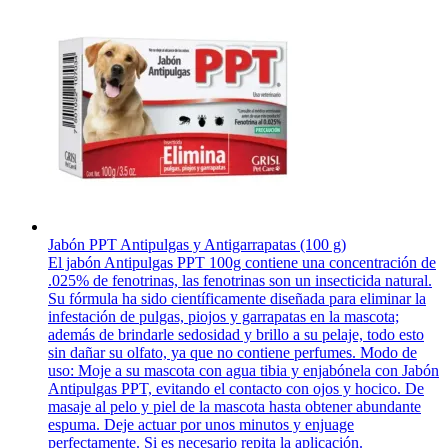
Jabón PPT Antipulgas y Antigarrapatas (100 g)
El jabón Antipulgas PPT 100g contiene una concentración de
.025% de fenotrinas, las fenotrinas son un insecticida natural.
Su fórmula ha sido científicamente diseñada para eliminar la
infestación de pulgas, piojos y garrapatas en la mascota;
además de brindarle sedosidad y brillo a su pelaje, todo esto
sin dañar su olfato, ya que no contiene perfumes. Modo de
uso: Moje a su mascota con agua tibia y enjabónela con Jabón
Antipulgas PPT, evitando el contacto con ojos y hocico. De
masaje al pelo y piel de la mascota hasta obtener abundante
espuma. Deje actuar por unos minutos y enjuage
perfectamente. Si es necesario repita la aplicación.