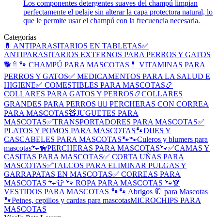
Los componentes detergentes suaves del champú limpian
perfectamente el pelaje sin alterar la capa protectora natural, lo
que le permite usar el champú con la frecuencia necesaria.
Categorías
💊 ANTIPARASITARIOS EN TABLETAS
✅
ANTIPARASITARIOS EXTERNOS PARA PERROS Y GATOS
🐕🚿🐾 CHAMPÚ PARA MASCOTAS
💊 VITAMINAS PARA
PERROS Y GATOS
✅ MEDICAMENTOS PARA LA SALUD E
HIGIENE
✅ COMESTIBLES PARA MASCOTAS
📿
COLLARES PARA GATOS Y PERROS
📿COLLARES
GRANDES PARA PERROS
🐕‍🦺 PERCHERAS CON CORREA
PARA MASCOTAS
🧸JUGUETES PARA
MASCOTAS
✅TRANSPORTADORES PARA MASCOTAS
✅
PLATOS Y POMOS PARA MASCOTAS
🐾DIJES Y
CASCABELES PARA MASCOTAS🐾
🐾Culeros y blumers para
mascotas🐾
🦮PERCHERAS PARA MASCOTAS🐾
✅CAMAS Y
CASITAS PARA MASCOTAS
✅ CORTA UÑAS PARA
MASCOTAS
✅TALCOS PARA ELIMINAR PULGAS Y
GARRAPATAS EN MASCOTAS
✅ CORREAS PARA
MASCOTAS 🐾
👕 🐾 ROPA PARA MASCOTAS 🐾
👗
VESTIDOS PARA MASCOTAS 🐾
🐾 Abrigos 🧥 para Mascotas
🐾
Peines, cepillos y cardas para mascotas
MICROCHIPS PARA
MASCOTAS