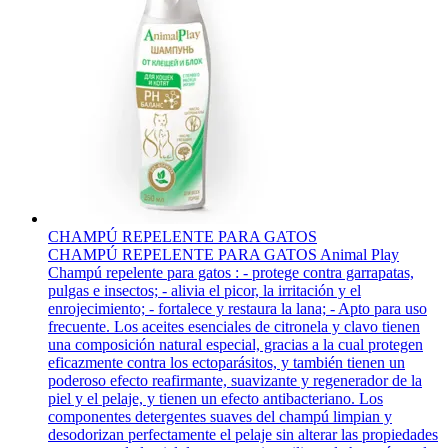
CHAMPÚ REPELENTE PARA GATOS
CHAMPÚ REPELENTE PARA GATOS Animal Play
Champú repelente para gatos : - protege contra garrapatas,
pulgas e insectos; - alivia el picor, la irritación y el
enrojecimiento; - fortalece y restaura la lana; - Apto para uso
frecuente. Los aceites esenciales de citronela y clavo tienen
una composición natural especial, gracias a la cual protegen
eficazmente contra los ectoparásitos, y también tienen un
poderoso efecto reafirmante, suavizante y regenerador de la
piel y el pelaje, y tienen un efecto antibacteriano. Los
componentes detergentes suaves del champú limpian y
desodorizan perfectamente el pelaje sin alterar las propiedades