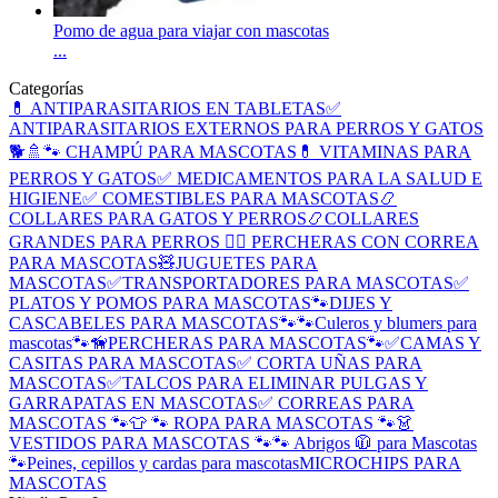
Pomo de agua para viajar con mascotas
...
Categorías
💊 ANTIPARASITARIOS EN TABLETAS
✅
ANTIPARASITARIOS EXTERNOS PARA PERROS Y GATOS
🐕🚿🐾 CHAMPÚ PARA MASCOTAS
💊 VITAMINAS PARA
PERROS Y GATOS
✅ MEDICAMENTOS PARA LA SALUD E
HIGIENE
✅ COMESTIBLES PARA MASCOTAS
📿
COLLARES PARA GATOS Y PERROS
📿COLLARES
GRANDES PARA PERROS
🐕‍🦺 PERCHERAS CON CORREA
PARA MASCOTAS
🧸JUGUETES PARA
MASCOTAS
✅TRANSPORTADORES PARA MASCOTAS
✅
PLATOS Y POMOS PARA MASCOTAS
🐾DIJES Y
CASCABELES PARA MASCOTAS🐾
🐾Culeros y blumers para
mascotas🐾
🦮PERCHERAS PARA MASCOTAS🐾
✅CAMAS Y
CASITAS PARA MASCOTAS
✅ CORTA UÑAS PARA
MASCOTAS
✅TALCOS PARA ELIMINAR PULGAS Y
GARRAPATAS EN MASCOTAS
✅ CORREAS PARA
MASCOTAS 🐾
👕 🐾 ROPA PARA MASCOTAS 🐾
👗
VESTIDOS PARA MASCOTAS 🐾
🐾 Abrigos 🧥 para Mascotas
🐾
Peines, cepillos y cardas para mascotas
MICROCHIPS PARA
MASCOTAS