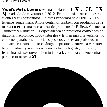
Yisel's Pets Lovers
𝙔𝙞𝙨𝙚𝙡'𝙨 𝙋𝙚𝙩𝙨 𝙇𝙤𝙫𝙚𝙧𝙨 es una tienda para 🇲 🇦 🇸 🇨 🇴 🇹 🇦
🇸 creada desde el verano del 2012. Pensando siempre en nuestros
clientes y sus consentidos. En estos vendemos sólo ONLINE no
tenemos tienda física. Ahora contamos también con productos de la
marca 𝐅𝐀𝐑𝐌𝐀𝐒𝐈 una marca turca de productos de Belleza, Cosmetica
, skincare y Nutrición. Es especializada en productos cosméticos de
grado farmacológico, 100% naturales y la gran mayoría veganos, no
contienen parabenos, ni metales pesados y no están probados en
animales. Nuestro amplio catálogo de productos ofrece la verdadera
belleza natural y si realmente quieres lucir, elegante, hermosa y
femenina esta se convertirá en tu tienda favorita ya que encuentras
para tí o tu mascota 🥰
...