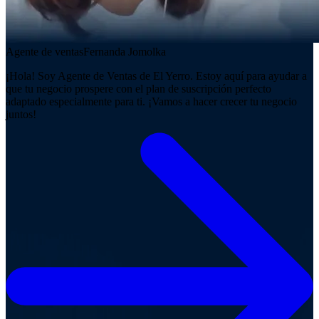
Agente de ventas
Fernanda Jomolka
¡Hola! Soy Agente de Ventas de El Yerro. Estoy aquí para ayudar a
que tu negocio prospere con el plan de suscripción perfecto
adaptado especialmente para ti. ¡Vamos a hacer crecer tu negocio
juntos!