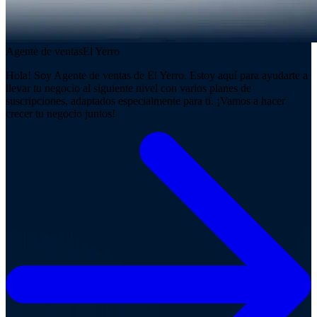
Agente de ventas
El Yerro
Hola! Soy Agente de ventas de El Yerro. Estoy aquí para ayudarte a
llevar tu negocio al siguiente nivel con varios planes de
suscripciones, adaptados especialmente para ti. ¡Vamos a hacer
crecer tu negocio juntos!