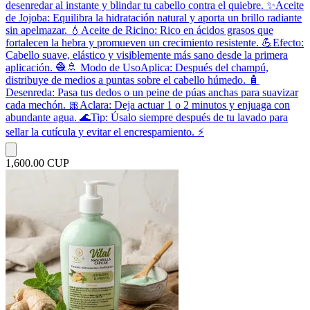
desenredar al instante y blindar tu cabello contra el quiebre. ✨ ​Aceite
de Jojoba: Equilibra la hidratación natural y aporta un brillo radiante
sin apelmazar. 💧 ​Aceite de Ricino: Rico en ácidos grasos que
fortalecen la hebra y promueven un crecimiento resistente. 💪 ​Efecto:
Cabello suave, elástico y visiblemente más sano desde la primera
aplicación. 🧶 ​🚿 Modo de Uso ​Aplica: Después del champú,
distribuye de medios a puntas sobre el cabello húmedo. 🧴 ​
Desenreda: Pasa tus dedos o un peine de púas anchas para suavizar
cada mechón. 🎀 ​Aclara: Deja actuar 1 o 2 minutos y enjuaga con
abundante agua. 🌊 ​Tip: Úsalo siempre después de tu lavado para
sellar la cutícula y evitar el encrespamiento. ⚡️
1,600.00 CUP