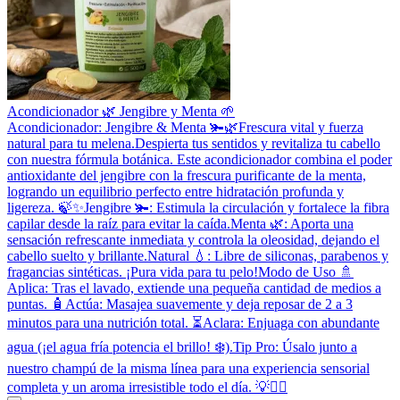
Acondicionador 🌿 Jengibre y Menta 🌱
Acondicionador: Jengibre & Menta 🫚🌿 ​Frescura vital y fuerza
natural para tu melena. ​Despierta tus sentidos y revitaliza tu cabello
con nuestra fórmula botánica. Este acondicionador combina el poder
antioxidante del jengibre con la frescura purificante de la menta,
logrando un equilibrio perfecto entre hidratación profunda y
ligereza. 🍃✨ ​Jengibre 🫚: Estimula la circulación y fortalece la fibra
capilar desde la raíz para evitar la caída. ​Menta 🌿: Aporta una
sensación refrescante inmediata y controla la oleosidad, dejando el
cabello suelto y brillante. ​Natural 💧: Libre de siliconas, parabenos y
fragancias sintéticas. ¡Pura vida para tu pelo! ​Modo de Uso 🚿 ​
Aplica: Tras el lavado, extiende una pequeña cantidad de medios a
puntas. 🧴 ​Actúa: Masajea suavemente y deja reposar de 2 a 3
minutos para una nutrición total. ⏳ ​Aclara: Enjuaga con abundante
agua (¡el agua fría potencia el brillo! ❄️). ​Tip Pro: Úsalo junto a
nuestro champú de la misma línea para una experiencia sensorial
completa y un aroma irresistible todo el día. 💡🧖‍♀️