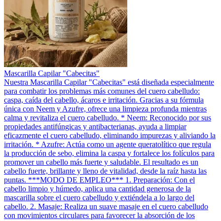
Mascarilla Capilar "Cabecitas"
Nuestra Mascarilla Capilar "Cabecitas" está diseñada especialmente
para combatir los problemas más comunes del cuero cabelludo:
caspa, caída del cabello, ácaros e irritación. Gracias a su fórmula
única con Neem y Azufre, ofrece una limpieza profunda mientras
calma y revitaliza el cuero cabelludo. * Neem: Reconocido por sus
propiedades antifúngicas y antibacterianas, ayuda a limpiar
eficazmente el cuero cabelludo, eliminando impurezas y aliviando la
irritación. * Azufre: Actúa como un agente queratolítico que regula
la producción de sebo, elimina la caspa y fortalece los folículos para
promover un cabello más fuerte y saludable. El resultado es un
cabello fuerte, brillante y lleno de vitalidad, desde la raíz hasta las
puntas. ***MODO DE EMPLEO*** 1. Preparación: Con el
cabello limpio y húmedo, aplica una cantidad generosa de la
mascarilla sobre el cuero cabelludo y extiéndela a lo largo del
cabello. 2. Masaje: Realiza un suave masaje en el cuero cabelludo
con movimientos circulares para favorecer la absorción de los