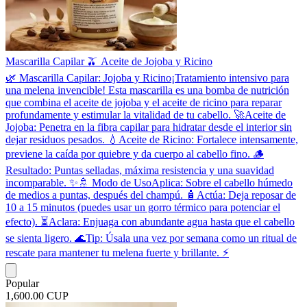
Mascarilla Capilar 🫒 Aceite de Jojoba y Ricino
​🌿 Mascarilla Capilar: Jojoba y Ricino ​¡Tratamiento intensivo para
una melena invencible! Esta mascarilla es una bomba de nutrición
que combina el aceite de jojoba y el aceite de ricino para reparar
profundamente y estimular la vitalidad de tu cabello. 🚀 ​Aceite de
Jojoba: Penetra en la fibra capilar para hidratar desde el interior sin
dejar residuos pesados. 💧 ​Aceite de Ricino: Fortalece intensamente,
previene la caída por quiebre y da cuerpo al cabello fino. 🪵 ​
Resultado: Puntas selladas, máxima resistencia y una suavidad
incomparable. ✨ ​🚿 Modo de Uso ​Aplica: Sobre el cabello húmedo
de medios a puntas, después del champú. 🧴 ​Actúa: Deja reposar de
10 a 15 minutos (puedes usar un gorro térmico para potenciar el
efecto). ⏳ ​Aclara: Enjuaga con abundante agua hasta que el cabello
se sienta ligero. 🌊 ​Tip: Úsala una vez por semana como un ritual de
rescate para mantener tu melena fuerte y brillante. ⚡️
Popular
1,600.00 CUP