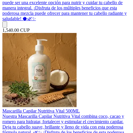
puede ser una excelente opción para nutrir y cuidar tu cabello de
manera integral. ¡Disfruta de los múltiples beneficios que esta
poderosa mezcla puede ofrecer para mantener tu cabello radiante y
saludable! 🥥🌿✨
1,540.00 CUP
Mascarilla Capilar Nutritiva Vital 500ML
Nuestra Mascarilla Capilar Nutritiva Vital combina coco, cacao y
romero para hidratar, fortalecer y estimular el crecimiento capilar.
Deja tu cabello suave, brillante y lleno de vida con esta poderosa
fórmula natural. 🌿✨ ¡Disfruta de los beneficios de esta poderosa