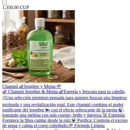
1,350.00 CUP
Champú 🌿Jengibre y Menta 🌱
​🌿 Champú Jengibre & Menta 🌿 ​Energía y frescura para tu cabello
⚡ ​Una selección premium pensada para quienes buscan una limpieza
profunda y una revitalización total. Este champú combina el poder
tonificante del jengibre 🫚 con el efecto refrescante de la menta 🍃,
logrando una melena con más cuerpo, brillo y ligereza. ​🚀 Estimula:
Fortalece la fibra capilar desde la raíz. ​💎 Purifica: Controla el exceso
de grasa y calma el cuero cabelludo. ​🌱 Fórmula Limpia: