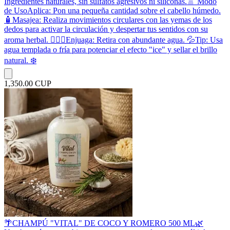
Ingredientes naturales, sin sulfatos agresivos ni siliconas. ​🚿 Modo
de Uso ​Aplica: Pon una pequeña cantidad sobre el cabello húmedo.
🧴 ​Masajea: Realiza movimientos circulares con las yemas de los
dedos para activar la circulación y despertar tus sentidos con su
aroma herbal. 💆‍♂️✨ ​Enjuaga: Retira con abundante agua. 💦 ​Tip: Usa
agua templada o fría para potenciar el efecto "ice" y sellar el brillo
natural. ❄️
1,350.00 CUP
🌴CHAMPÚ "VITAL" DE COCO Y ROMERO 500 ML🌿