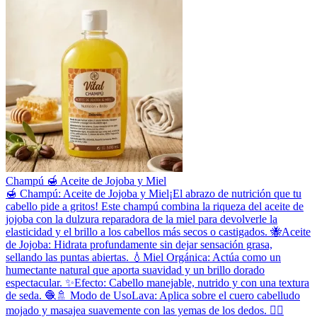
Champú 🍯 Aceite de Jojoba y Miel
​🍯 Champú: Aceite de Jojoba y Miel ​¡El abrazo de nutrición que tu
cabello pide a gritos! Este champú combina la riqueza del aceite de
jojoba con la dulzura reparadora de la miel para devolverle la
elasticidad y el brillo a los cabellos más secos o castigados. 🐝 ​Aceite
de Jojoba: Hidrata profundamente sin dejar sensación grasa,
sellando las puntas abiertas. 💧 ​Miel Orgánica: Actúa como un
humectante natural que aporta suavidad y un brillo dorado
espectacular. ✨ ​Efecto: Cabello manejable, nutrido y con una textura
de seda. 🧶 ​🚿 Modo de Uso ​Lava: Aplica sobre el cuero cabelludo
mojado y masajea suavemente con las yemas de los dedos. 💆‍♂️ ​