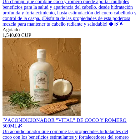
Un champú que combine coco y romero puede aportar múltiples
beneficios para la salud y apariencia del cabello, desde hidratación
profunda y fortalecimiento, hasta estimulación del cuero cabelludo y
control de la caspa. ¡Disfruta de las propiedades de esta poderosa
mezcla para mantener tu cabello radiante y saludable! 🥥🌿🌟
Agotado
1,540.00 CUP
🌴ACONDICIONADOR "VITAL" DE COCO Y ROMERO
500ML🌿
Un acondicionador que combine las propiedades hidratantes del
coco con los beneficios estimulantes y fortalecedores del romero