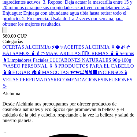
ingredientes activos. 3. Reposo: Deja actuar la mascarilla entre 15 y
20 minutos para que sus propiedades se activen completamente. 4.
Enjuague: Enjuaga con abundante agua tibia hasta retirar todo el
producto. 5. Frecuencia: Úsala de 1 a 2 veces por semana para
obtener los mejores resultados.
560.00 CUP
Categorías
OFERTAS ALCHIMIA🌿🥥✨
ACEITES ALCHIMIA 🧴🥥🌿🌱
BÁLSAMOS 🧴💄🌱
MASCARILLAS 💆‍♀️
CREMAS 🧴🧴
Serums
🧴Limpiadores Faciales 🧖🏻‍♀️
JABONES NATURALES 90g-100g
🧼
ASEO PERSONAL 🧴🧴
PRODUCTOS PARA EL CABELLO
🧴🧴
HOGAR 🏠🧴
MASCOTAS 🦮🐕‍🦺🐈🐈‍⬛
INCIENSOS 🕯️
VELAS PERFUMADAS
RECOMENDACIONES
INFUSIONES
☕
Alchimia
Desde Alchimia nos preocupamos por ofrecer productos de
cosmética naturales y ecológicos que promuevan la belleza y el
cuidado de la piel y cabello, respetando a la vez la belleza y salud de
nuestro planeta.
...