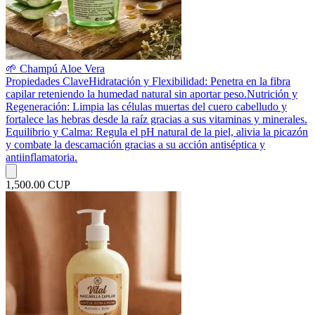
🌱 Champú Aloe Vera
Propiedades Clave ​Hidratación y Flexibilidad: Penetra en la fibra
capilar reteniendo la humedad natural sin aportar peso. ​Nutrición y
Regeneración: Limpia las células muertas del cuero cabelludo y
fortalece las hebras desde la raíz gracias a sus vitaminas y minerales. ​
Equilibrio y Calma: Regula el pH natural de la piel, alivia la picazón
y combate la descamación gracias a su acción antiséptica y
antiinflamatoria.
1,500.00 CUP