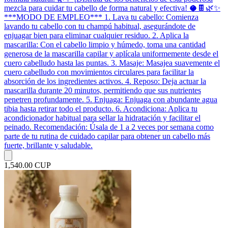
mezcla para cuidar tu cabello de forma natural y efectiva! 🥥🍫🌿✨
***MODO DE EMPLEO*** 1. Lava tu cabello: Comienza
lavando tu cabello con tu champú habitual, asegurándote de
enjuagar bien para eliminar cualquier residuo. 2. Aplica la
mascarilla: Con el cabello limpio y húmedo, toma una cantidad
generosa de la mascarilla capilar y aplícala uniformemente desde el
cuero cabelludo hasta las puntas. 3. Masaje: Masajea suavemente el
cuero cabelludo con movimientos circulares para facilitar la
absorción de los ingredientes activos. 4. Reposo: Deja actuar la
mascarilla durante 20 minutos, permitiendo que sus nutrientes
penetren profundamente. 5. Enjuaga: Enjuaga con abundante agua
tibia hasta retirar todo el producto. 6. Acondiciona: Aplica tu
acondicionador habitual para sellar la hidratación y facilitar el
peinado. Recomendación: Úsala de 1 a 2 veces por semana como
parte de tu rutina de cuidado capilar para obtener un cabello más
fuerte, brillante y saludable.
1,540.00 CUP