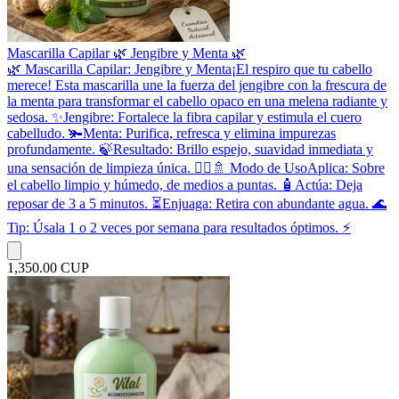
Mascarilla Capilar 🌿 Jengibre y Menta 🌿
​🌿 Mascarilla Capilar: Jengibre y Menta ​¡El respiro que tu cabello
merece! Esta mascarilla une la fuerza del jengibre con la frescura de
la menta para transformar el cabello opaco en una melena radiante y
sedosa. ✨ ​Jengibre: Fortalece la fibra capilar y estimula el cuero
cabelludo. 🫚 ​Menta: Purifica, refresca y elimina impurezas
profundamente. 🍃 ​Resultado: Brillo espejo, suavidad inmediata y
una sensación de limpieza única. 💆‍♀️ ​🚿 Modo de Uso ​Aplica: Sobre
el cabello limpio y húmedo, de medios a puntas. 🧴 ​Actúa: Deja
reposar de 3 a 5 minutos. ⏳ ​Enjuaga: Retira con abundante agua. 🌊 ​
Tip: Úsala 1 o 2 veces por semana para resultados óptimos. ⚡️
1,350.00 CUP